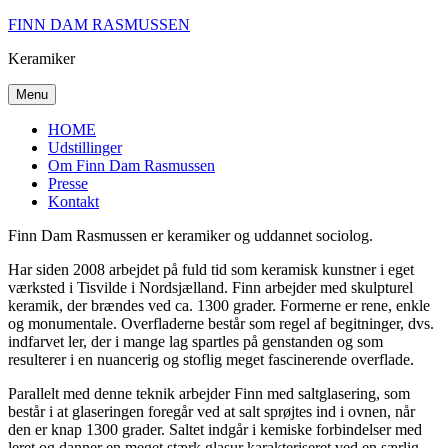
Skip
FINN DAM RASMUSSEN
to
Keramiker
content
Menu
HOME
Udstillinger
Om Finn Dam Rasmussen
Presse
Kontakt
Finn Dam Rasmussen er keramiker og uddannet sociolog.
Har siden 2008 arbejdet på fuld tid som keramisk kunstner i eget
værksted i Tisvilde i Nordsjælland. Finn arbejder med skulpturel
keramik, der brændes ved ca. 1300 grader. Formerne er rene, enkle
og monumentale. Overfladerne består som regel af begitninger, dvs.
indfarvet ler, der i mange lag spartles på genstanden og som
resulterer i en nuancerig og stoflig meget fascinerende overflade.
Parallelt med denne teknik arbejder Finn med saltglasering, som
består i at glaseringen foregår ved at salt sprøjtes ind i ovnen, når
den er knap 1300 grader. Saltet indgår i kemiske forbindelser med
leret og danner en meget stærk glasur karakteriseret ved en særlig