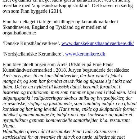
overflade med ‘applesinskrælsagtig struktur’. Det kræver en særlig
ovn som Finn byggede i 2014.
Finn har deltaget i talrige udstillinger og keramikmarkeder i
Skandinavien, England og Tyskland og er medlem af
organisationerne:
‘Danske Kunsthåndværkere’.
www.danskekunsthaandvaerkere.dk/
‘Nordsjællandske Keramikere’.
www.keramikere.dk
Finn blev tildelt prisen som Årets Udstiller på Frue Plads
Kunsthåndværkermarked i 2018. Juryen begrundede det således:
Årets pris gives til en kunsthåndværker, der har virket i feltet i
mange år, og som har formået at udvikle og tilpasse sig i takt med
tiden. Det er en hyldest til klassisk dansk keramik forankret i
historien og traditionen, men som rammer lige ned i tidsånden. Med
udgangspunkt i saltglaseringer skabes unika og brugsobjekter, der
er æstetiske, stoflige og funktionelle, som samtidig indgår i en global
kontekst og har lang levetid. Hans rene, enkle og skulpturelle former
udviklet gennem mange år, indgår nu i nye kontekster og møder et
nyt publikum gennem kommercielle samarbejder, bl.a. restaurant
Noma.
Håndfuglen gives i år til keramiker Finn Dam Rasmussen i
særdeleshed for at nytænke sit udtryk og turde udfordre sit eget